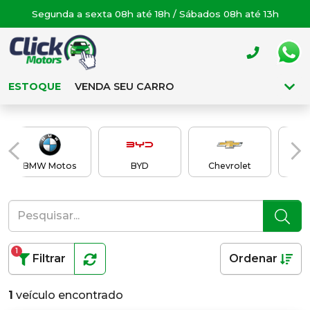
Segunda a sexta 08h até 18h / Sábados 08h até 13h
ESTOQUE
VENDA SEU CARRO
BMW Motos
BYD
Chevrolet
C
1
Filtrar
Ordenar
1
veículo encontrado