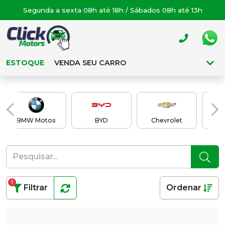
Segunda a sexta 08h até 18h / Sábados 08h até 13h
ESTOQUE
VENDA SEU CARRO
BMW Motos
BYD
Chevrolet
C
1
Filtrar
Ordenar