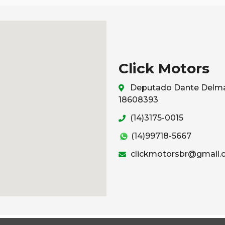
Click Motors
Deputado Dante Delmant
18608393
(14)3175-0015
(14)99718-5667
clickmotorsbr@gmail