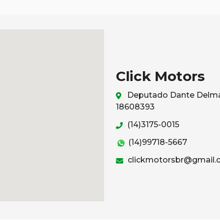
Click Motors
Deputado Dante Delmant
18608393
(14)3175-0015
(14)99718-5667
clickmotorsbr@gmail