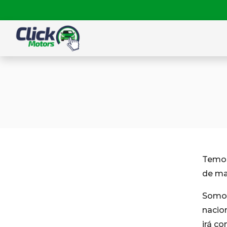
Temos
de ma
Somos
nacio
irá c