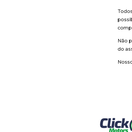
Todos
possib
compr
Não p
do as
Nosso