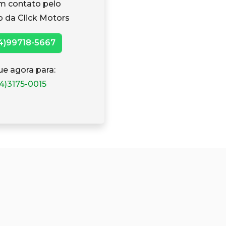
m contato pelo
 da Click Motors
4)99718-5667
ue agora para:
4)3175-0015