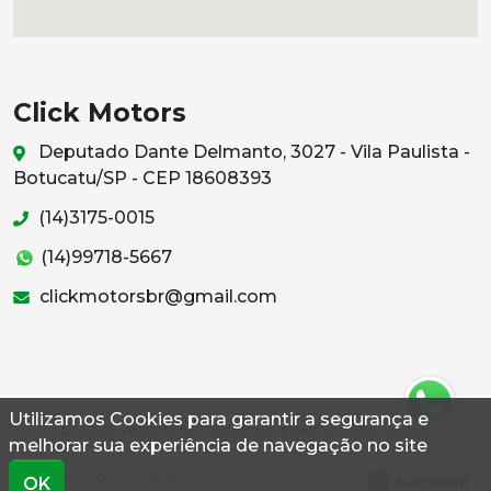
Click Motors
Deputado Dante Delmanto, 3027 - Vila Paulista -
Botucatu/SP - CEP 18608393
(14)3175-0015
(14)99718-5667
clickmotorsbr@gmail.com
Utilizamos Cookies para garantir a segurança e
© 2026 Autoconf. Todos os direitos reservados.
melhorar sua experiência de navegação no site
Termos
Privacidade
OK