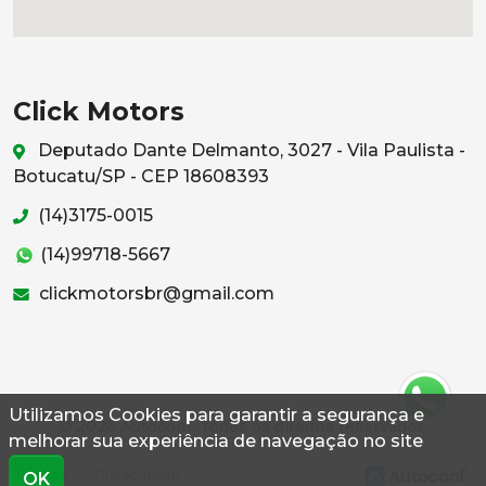
Click Motors
Deputado Dante Delmanto, 3027 - Vila Paulista -
Botucatu/SP - CEP 18608393
(14)3175-0015
(14)99718-5667
clickmotorsbr@gmail.com
Utilizamos Cookies para garantir a segurança e
© 2026 Autoconf. Todos os direitos reservados.
melhorar sua experiência de navegação no site
Termos
Privacidade
OK