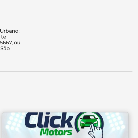
 Urbano:
 te
5667, ou
 São