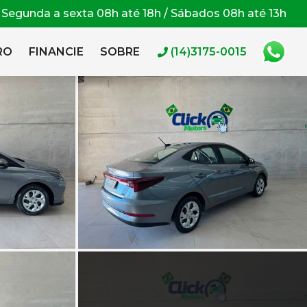
Segunda a sexta 08h até 18h / Sábados 08h até 13h
RO
FINANCIE
SOBRE
(14)3175-0015