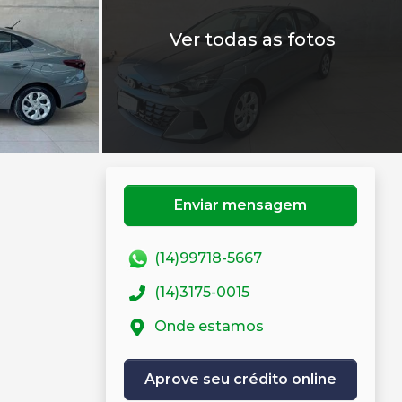
Ver todas as fotos
Enviar mensagem
(14)99718-5667
(14)3175-0015
Onde estamos
Aprove seu crédito online