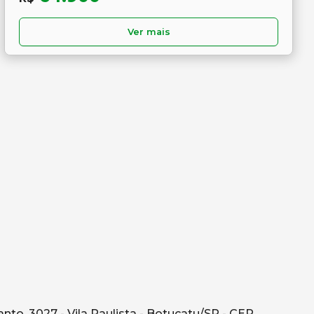
Ver mais
o, 3027 - Vila Paulista - Botucatu/SP - CEP