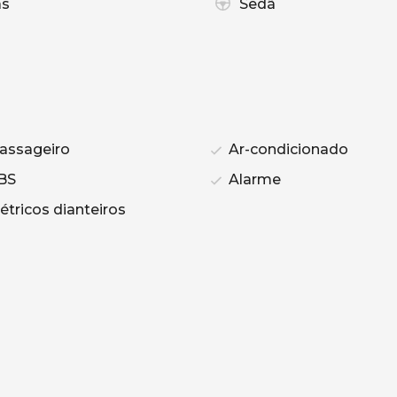
as
Sedã
assageiro
Ar-condicionado
BS
Alarme
étricos dianteiros