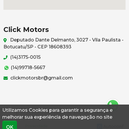
Click Motors
Deputado Dante Delmanto, 3027 - Vila Paulista -
Botucatu/SP - CEP 18608393
(14)3175-0015
(14)99718-5667
clickmotorsbr@gmail.com
Utilizamos Cookies para garantir a segurança e
© 2026 Autoconf. Todos os direitos reservados.
melhorar sua experiência de navegação no site
Termos
Privacidade
OK