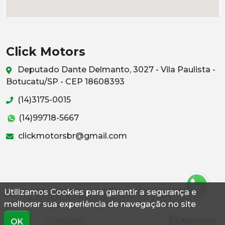
Click Motors
Deputado Dante Delmanto, 3027 - Vila Paulista -
Botucatu/SP - CEP 18608393
(14)3175-0015
(14)99718-5667
clickmotorsbr@gmail.com
Utilizamos Cookies para garantir a segurança e
© 2026 Autoconf. Todos os direitos reservados.
melhorar sua experiência de navegação no site
Termos
Privacidade
OK