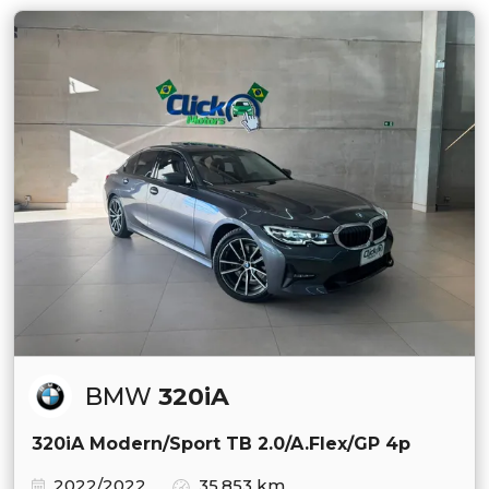
BMW
320iA
320iA Modern/Sport TB 2.0/A.Flex/GP 4p
2022/2022
35.853 km