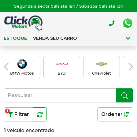
Segunda a sexta 08h até 18h / Sábados 08h até 13h
ESTOQUE
VENDA SEU CARRO
BMW Motos
BYD
Chevrolet
C
1
Filtrar
Ordenar
1
veículo encontrado